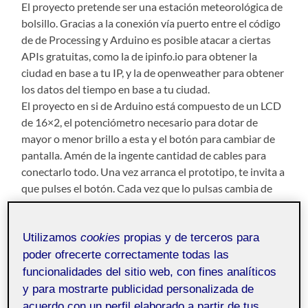
El proyecto pretende ser una estación meteorológica de
bolsillo. Gracias a la conexión vía puerto entre el código
de de Processing y Arduino es posible atacar a ciertas
APIs gratuitas, como la de ipinfo.io para obtener la
ciudad en base a tu IP, y la de openweather para obtener
los datos del tiempo en base a tu ciudad.
El proyecto en si de Arduino está compuesto de un LCD
de 16×2, el potenciómetro necesario para dotar de
mayor o menor brillo a esta y el botón para cambiar de
pantalla. Amén de la ingente cantidad de cables para
conectarlo todo. Una vez arranca el prototipo, te invita a
que pulses el botón. Cada vez que lo pulsas cambia de
«pantalla», enviando la actual en modo Integer a
Processing, para que este busque una información u
otra y la devuelva a través del puerto al Arduino y este la
Utilizamos
cookies
propias y de terceros para
muestre.
poder ofrecerte correctamente todas las
funcionalidades del sitio web, con fines analíticos
Espero que os guste mucho.
y para mostrarte publicidad personalizada de
acuerdo con un perfil elaborado a partir de tus