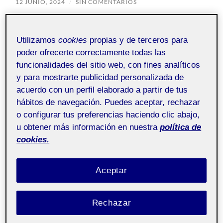
12 JUNIO, 2024
/
SIN COMENTARIOS
Conceptualización de
Pública
Utilizamos
cookies
propias y de terceros para
interactivos - Aula 1
poder ofrecerte correctamente todas las
funcionalidades del sitio web, con fines analíticos
¡Hola a todos!
y para mostrarte publicidad personalizada de
acuerdo con un perfil elaborado a partir de tus
Por aquí os dejo la entrega de mi práctica final.
hábitos de navegación. Puedes aceptar, rechazar
¡Un saludo!
o configurar tus preferencias haciendo clic abajo,
u obtener más información en nuestra
política de
cookies.
Aceptar
Rechazar