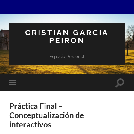
CRISTIAN GARCIA
PEIRON
Espacio Personal
Altern
Alternar
el
el
campo
menú
de
móvil
búsqu
Práctica Final –
Conceptualización de
interactivos