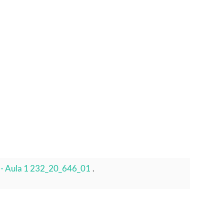
s - Aula 1 232_20_646_01
.